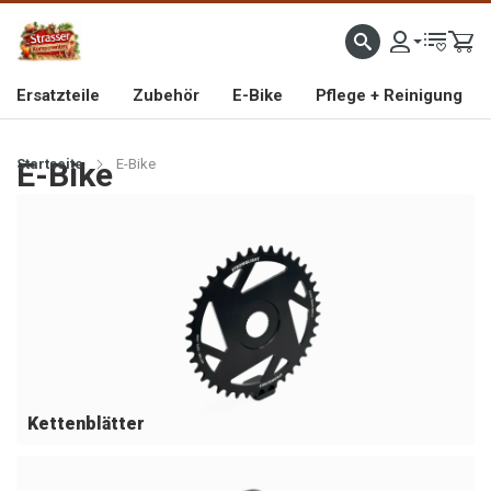
IMPORTEUR VON HOCHWERTIGEN FAHRRAD- UND MOFAERSATZTEILEN SEIT 1993
Ersatzteile
Zubehör
E-Bike
Pflege + Reinigung
Startseite
E-Bike
E-Bike
Kettenblätter