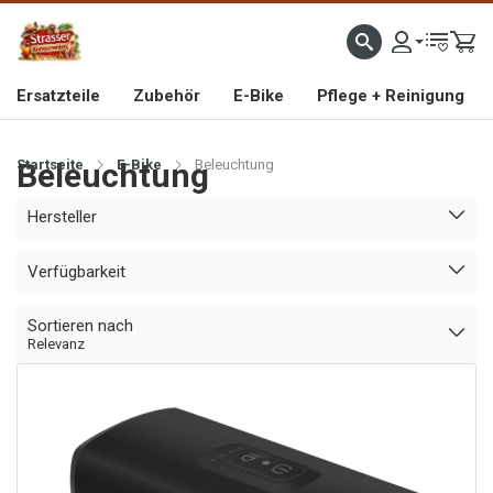
IMPORTEUR VON HOCHWERTIGEN FAHRRAD- UND MOFAERSATZTEILEN SEIT 1993
Ersatzteile
Zubehör
E-Bike
Pflege + Reinigung
Startseite
Beleuchtung
E-Bike
Beleuchtung
Hersteller
Verfügbarkeit
Sortieren nach
Relevanz