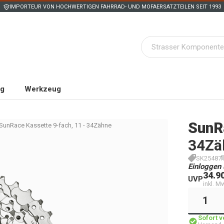
IMPORTEUR VON HOCHWERTIGEN FAHRRAD- UND MOFAERSATZTEILEN SEIT 1993
ng
Werkzeug
SunR
SunRace Kassette 9-fach, 11 - 34Zähne
34Zä
SK25487
Einloggen 
34.9
UVP
inkl. M
Sofort 