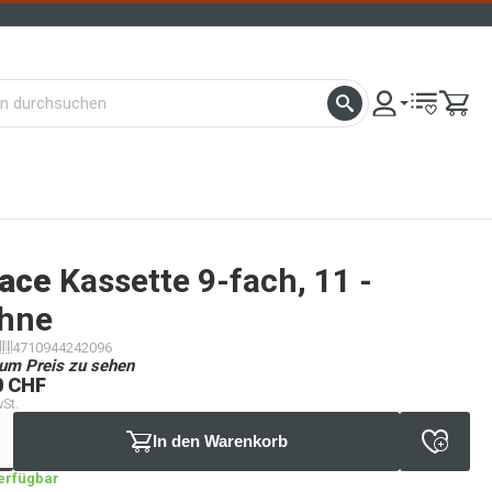
ace
Kassette 9-fach, 11 -
hne
4710944242096
um Preis zu sehen
0 CHF
wSt.
In den Warenkorb
verfügbar