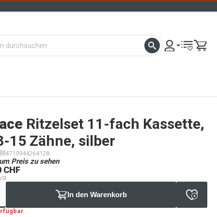
ace
Ritzelset 11-fach Kassette,
-15 Zähne, silber
4710944264128
um Preis zu sehen
0 CHF
wSt.
In den Warenkorb
erfügbar