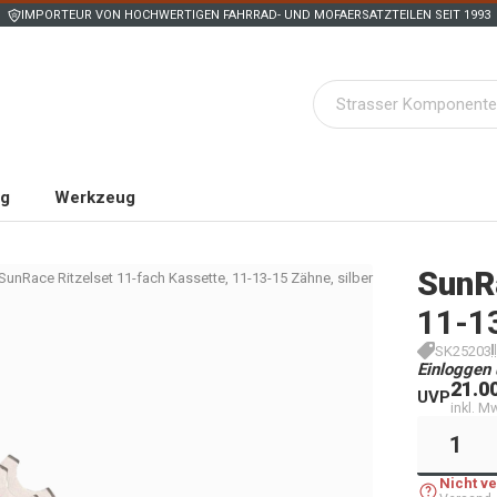
IMPORTEUR VON HOCHWERTIGEN FAHRRAD- UND MOFAERSATZTEILEN SEIT 1993
ng
Werkzeug
SunR
SunRace Ritzelset 11-fach Kassette, 11-13-15 Zähne, silber
11-13
SK25203
Einloggen 
21.0
UVP
inkl. M
Nicht v