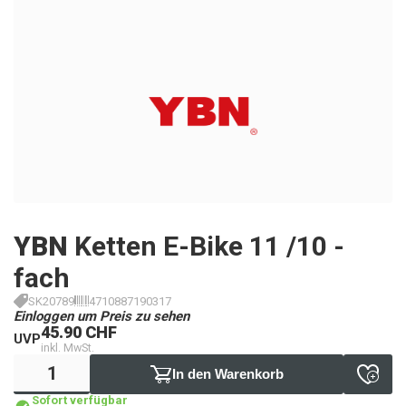
YBN
Ketten E-Bike 11 /10 -
fach
SK20789
4710887190317
Einloggen um Preis zu sehen
45.90 CHF
UVP
inkl. MwSt.
In den Warenkorb
Sofort verfügbar