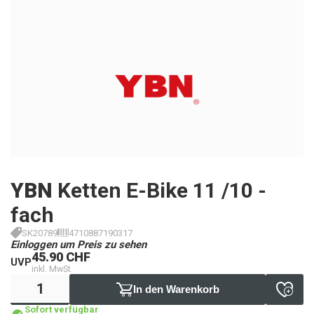
YBN
Ketten E-Bike 11 /10 -
fach
SK20789
4710887190317
Einloggen um Preis zu sehen
45.90 CHF
UVP
inkl. MwSt.
In den Warenkorb
Sofort verfügbar