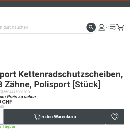
port
Kettenradschutzscheiben,
8 Zähne, Polisport [Stück]
5604415002830
um Preis zu sehen
0 CHF
wSt.
In den Warenkorb
verfügbar