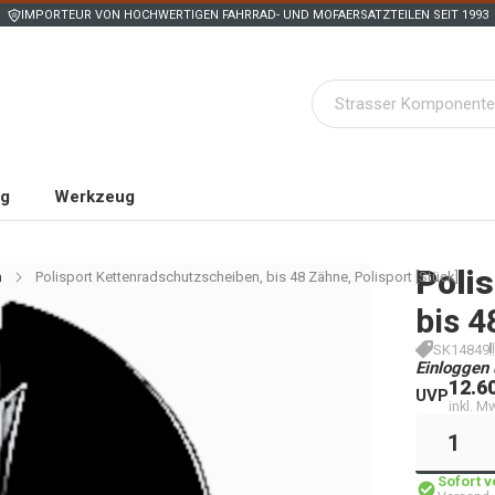
IMPORTEUR VON HOCHWERTIGEN FAHRRAD- UND MOFAERSATZTEILEN SEIT 1993
ng
Werkzeug
Polis
n
Polisport Kettenradschutzscheiben, bis 48 Zähne, Polisport [Stück]
bis 4
SK14849
Einloggen 
12.6
UVP
inkl. M
Sofort 