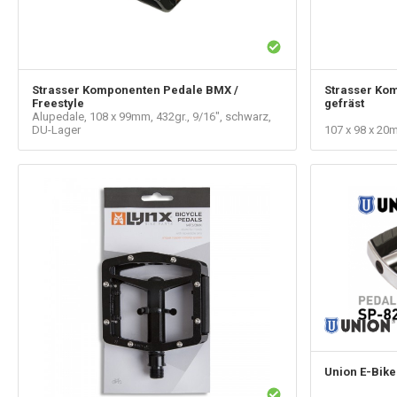
Strasser Komponenten
Pedale BMX /
Strasser Ko
Freestyle
gefräst
Alupedale, 108 x 99mm, 432gr., 9/16", schwarz,
DU-Lager
107 x 98 x 20
Union
E-Bike