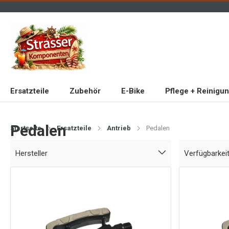
Ersatzteile
Zubehör
E-Bike
Pflege + Reinigu
Pedalen
Startseite
Ersatzteile
Antrieb
Pedalen
Hersteller
Verfügbarkei