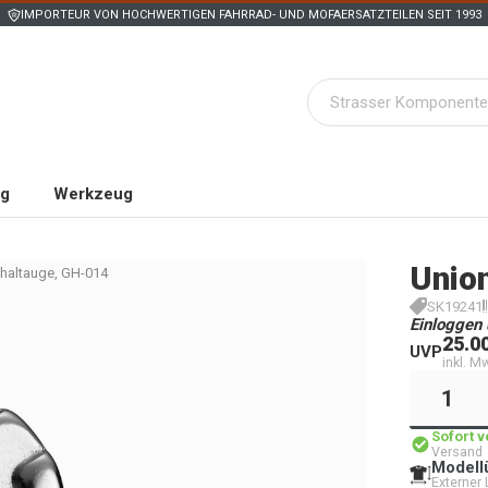
IMPORTEUR VON HOCHWERTIGEN FAHRRAD- UND MOFAERSATZTEILEN SEIT 1993
ng
Werkzeug
Unio
haltauge, GH-014
SK19241
Einloggen 
25.0
UVP
inkl. M
Sofort 
Versand
Modell
Externer 