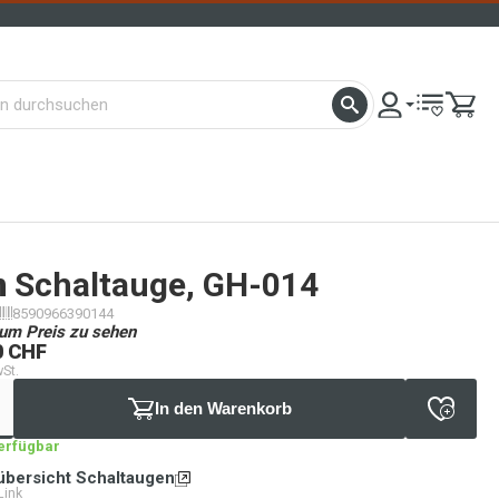
n
Schaltauge, GH-014
8590966390144
um Preis zu sehen
0 CHF
wSt.
In den Warenkorb
verfügbar
übersicht Schaltaugen
Link