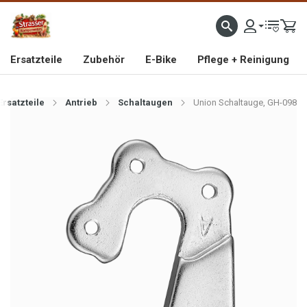
IMPORTEUR VON HOCHWERTIGEN FAHRRAD- UND MOFAERSATZTEILEN SEIT 1993
Ersatzteile
Zubehör
E-Bike
Pflege + Reinigung
Ersatzteile
Antrieb
Schaltaugen
Union Schaltauge, GH-098