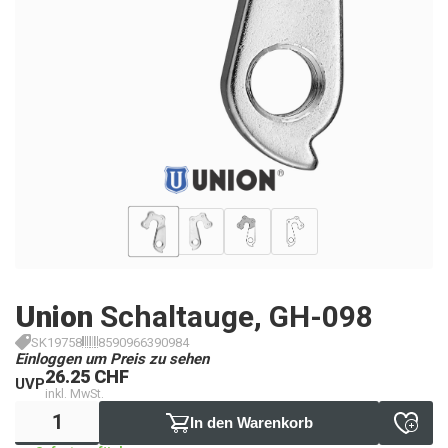
Union
Schaltauge, GH-098
SK19758
8590966390984
Einloggen um Preis zu sehen
26.25 CHF
UVP
inkl. MwSt.
In den Warenkorb