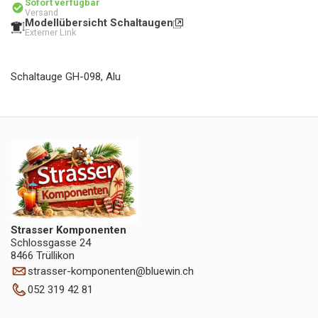
Sofort verfügbar
Versand
Modellübersicht Schaltaugen
Externer Link
Schaltauge GH-098, Alu
Strasser Komponenten
Schlossgasse 24
8466 Trüllikon
strasser-komponenten
@
bluewin.ch
052 319 42 81