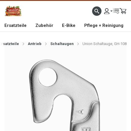
IMPORTEUR VON HOCHWERTIGEN FAHRRAD- UND MOFAERSATZTEILEN SEIT 1993
Ersatzteile
Zubehör
E-Bike
Pflege + Reinigung
Ersatzteile
Antrieb
Schaltaugen
Union Schaltauge, GH-108