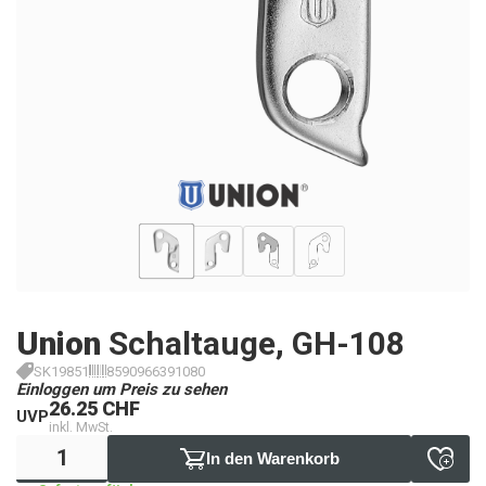
Union
Schaltauge, GH-108
SK19851
8590966391080
Einloggen um Preis zu sehen
26.25 CHF
UVP
inkl. MwSt.
In den Warenkorb