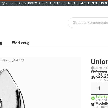
IMPORTEUR VON HOCHWERTIGEN FAHRRAD- UND MOFAERSATZTEILEN SEIT 1993
ng
Werkzeug
Unio
haltauge, GH-145
SK20224
Einloggen 
26.2
UVP
inkl. M
Sofort 
Versand
Modell
Externer 