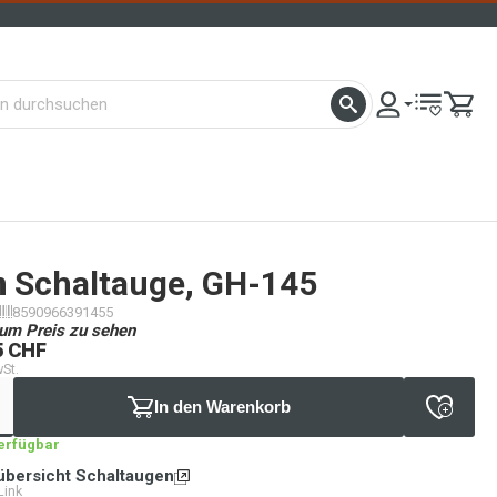
n
Schaltauge, GH-145
8590966391455
um Preis zu sehen
5 CHF
wSt.
In den Warenkorb
verfügbar
übersicht Schaltaugen
Link