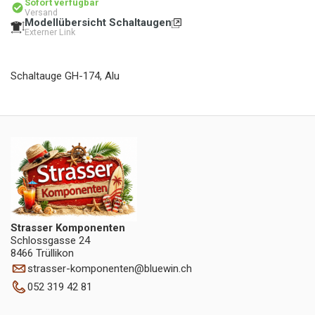
Sofort verfügbar
Versand
Modellübersicht Schaltaugen
Externer Link
Schaltauge GH-174, Alu
Strasser Komponenten
Schlossgasse 24
8466 Trüllikon
strasser-komponenten
@
bluewin.ch
052 319 42 81