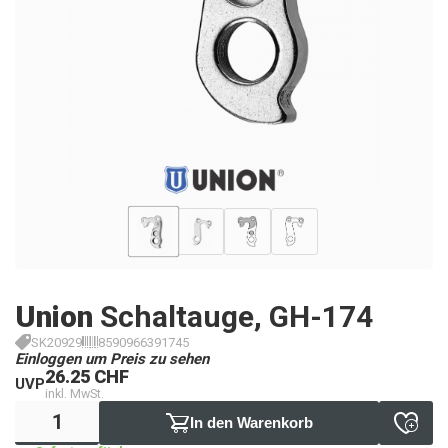
Union
Schaltauge, GH-174
SK20929
8590966391745
Einloggen um Preis zu sehen
26.25 CHF
UVP
inkl. MwSt.
In den Warenkorb