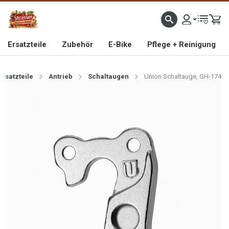
IMPORTEUR VON HOCHWERTIGEN FAHRRAD- UND MOFAERSATZTEILEN SEIT 1993
Ersatzteile
Zubehör
E-Bike
Pflege + Reinigung
Ersatzteile
Antrieb
Schaltaugen
Union Schaltauge, GH-174