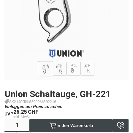
Union
Schaltauge, GH-221
SK21409
8590966392216
Einloggen um Preis zu sehen
26.25 CHF
UVP
inkl. MwSt.
In den Warenkorb