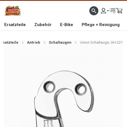
IMPORTEUR VON HOCHWERTIGEN FAHRRAD- UND MOFAERSATZTEILEN SEIT 1993
Ersatzteile
Zubehör
E-Bike
Pflege + Reinigung
Ersatzteile
Antrieb
Schaltaugen
Union Schaltauge, GH-221