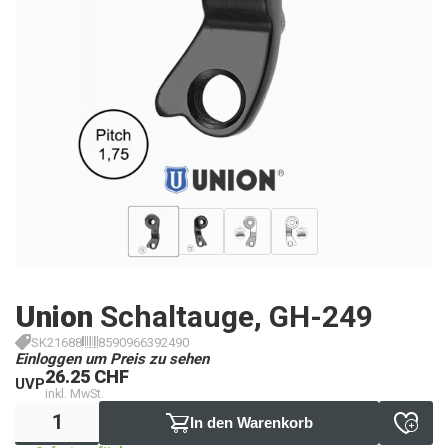
Union
Schaltauge, GH-249
SK21688
8590966392490
Einloggen um Preis zu sehen
26.25 CHF
UVP
inkl. MwSt.
In den Warenkorb