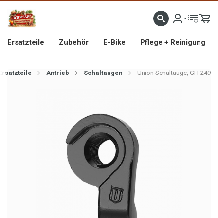
IMPORTEUR VON HOCHWERTIGEN FAHRRAD- UND MOFAERSATZTEILEN SEIT 1993
Ersatzteile
Zubehör
E-Bike
Pflege + Reinigung
Ersatzteile
Antrieb
Schaltaugen
Union Schaltauge, GH-249