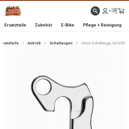
IMPORTEUR VON HOCHWERTIGEN FAHRRAD- UND MOFAERSATZTEILEN SEIT 1993
Ersatzteile
Zubehör
E-Bike
Pflege + Reinigung
Ersatzteile
Antrieb
Schaltaugen
Union Schaltauge, GH-255