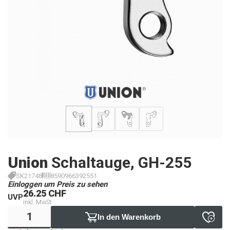
Union
Schaltauge, GH-255
SK21748
8590966392551
Einloggen um Preis zu sehen
26.25 CHF
UVP
inkl. MwSt.
In den Warenkorb