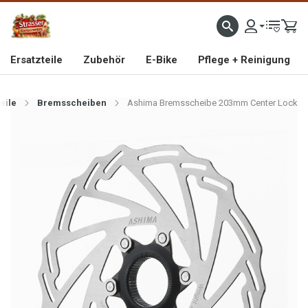
IMPORTEUR VON HOCHWERTIGEN FAHRRAD- UND MOFAERSATZTEILEN SEIT 1993
Ersatzteile
Zubehör
E-Bike
Pflege + Reinigung
eile
Bremsscheiben
Ashima Bremsscheibe 203mm Center Lock