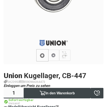
Union
Kugellager, CB-447
SK23953
8590966364473
Einloggen um Preis zu sehen
In den Warenkorb
Sofort verfügbar
Versand
Modellübersicht Kugellager