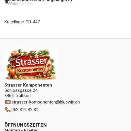
Externer Link
Kugellager CB-447
Strasser Komponenten
Schlossgasse 24
8466 Trüllikon
strasser-komponenten
@
bluewin.ch
052 319 42 81
ÖFFNUNGSZEITEN
Montag - Freitag