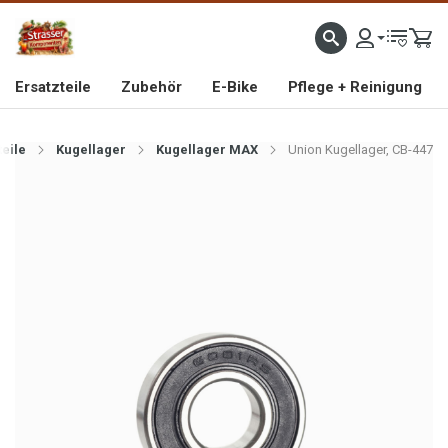
IMPORTEUR VON HOCHWERTIGEN FAHRRAD- UND MOFAERSATZTEILEN SEIT 1993
Ersatzteile
Zubehör
E-Bike
Pflege + Reinigung
teile
Kugellager
Kugellager MAX
Union Kugellager, CB-447