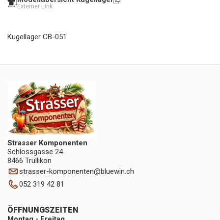
Externer Link
Kugellager CB-051
Strasser Komponenten
Schlossgasse 24
8466 Trüllikon
strasser-komponenten
@
bluewin.ch
052 319 42 81
ÖFFNUNGSZEITEN
Montag - Freitag