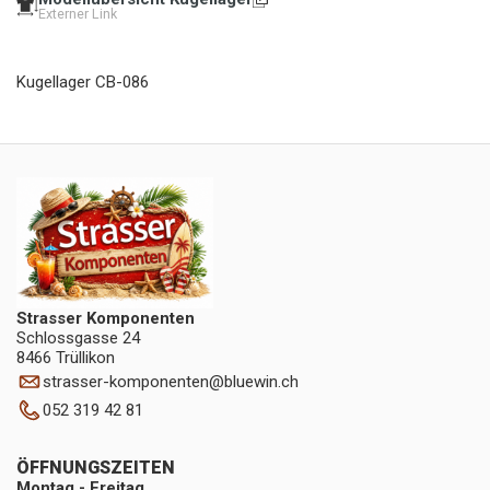
Externer Link
Kugellager CB-086
Strasser Komponenten
Schlossgasse 24
8466 Trüllikon
strasser-komponenten
@
bluewin.ch
052 319 42 81
ÖFFNUNGSZEITEN
Montag - Freitag