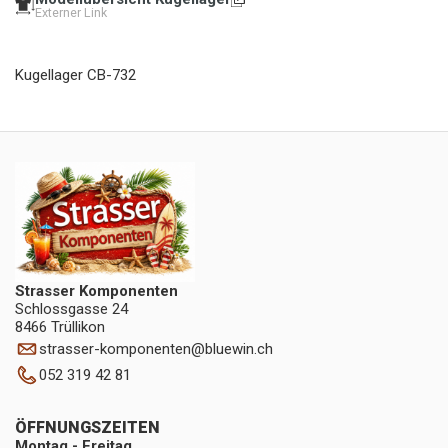
Externer Link
Kugellager CB-732
Strasser Komponenten
Schlossgasse 24
8466 Trüllikon
strasser-komponenten
@
bluewin.ch
052 319 42 81
ÖFFNUNGSZEITEN
Montag - Freitag