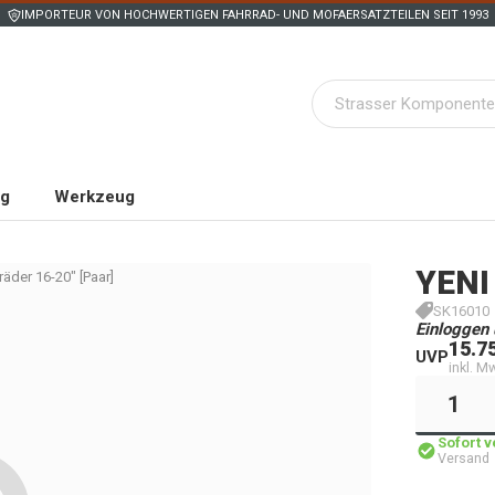
IMPORTEUR VON HOCHWERTIGEN FAHRRAD- UND MOFAERSATZTEILEN SEIT 1993
ng
Werkzeug
YENI
räder 16-20" [Paar]
SK16010
Einloggen 
15.7
UVP
inkl. M
Sofort 
Versand