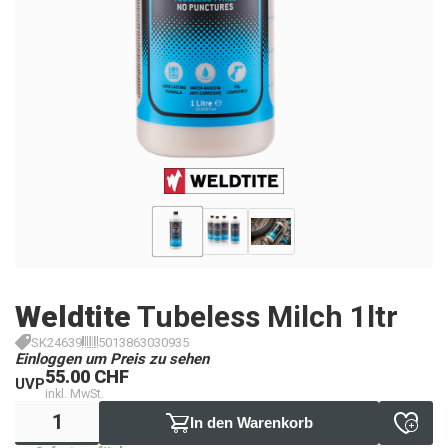
Weldtite
Tubeless Milch 1ltr
SK24639
5013863030935
Einloggen um Preis zu sehen
55.00 CHF
UVP
inkl. MwSt.
In den Warenkorb