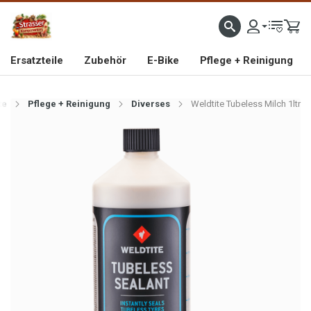
IMPORTEUR VON HOCHWERTIGEN FAHRRAD- UND MOFAERSATZTEILEN SEIT 1993
Ersatzteile
Zubehör
E-Bike
Pflege + Reinigung
te
Pflege + Reinigung
Diverses
Weldtite Tubeless Milch 1ltr