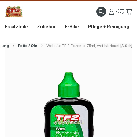
IMPORTEUR VON HOCHWERTIGEN FAHRRAD- UND MOFAERSATZTEILEN SEIT 1993
Ersatzteile
Zubehör
E-Bike
Pflege + Reinigung
igung
Fette / Öle
Weldtite TF-2 Extreme, 75ml, wet lubricant [Stück]