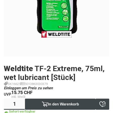
Weldtite
TF-2 Extreme, 75ml,
wet lubricant [Stück]
SK16625
5013863030379
Einloggen um Preis zu sehen
15.75 CHF
UVP
inkl. MwSt.
In den Warenkorb
Sofort verfügbar