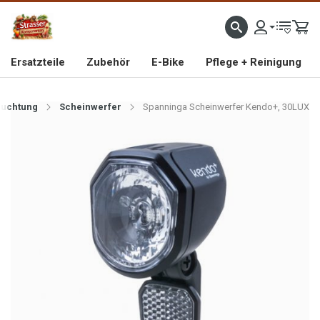
IMPORTEUR VON HOCHWERTIGEN FAHRRAD- UND MOFAERSATZTEILEN SEIT 1993
Ersatzteile
Zubehör
E-Bike
Pflege + Reinigung
euchtung
Scheinwerfer
Spanninga Scheinwerfer Kendo+, 30LUX