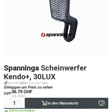
Spanninga
Scheinwerfer
Kendo+, 30LUX
SK21811
8715117017989
Einloggen um Preis zu sehen
36.75 CHF
UVP
inkl. MwSt.
In den Warenkorb
Sofort verfügbar