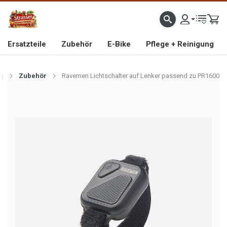
IMPORTEUR VON HOCHWERTIGEN FAHRRAD- UND MOFAERSATZTEILEN SEIT 1993
Ersatzteile
Zubehör
E-Bike
Pflege + Reinigung
g
Zubehör
Ravemen Lichtschalter auf Lenker passend zu PR1600