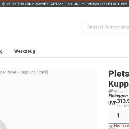
IMPORTEUR VON HOCHWERTIGEN FAHRRAD- UND MOFAERSATZTEILEN SEIT 1993
ng
Werkzeug
Plet
per Royal + Kupplung [Stück]
Kupp
SK15717
Einloggen 
313.
UVP
inkl. M
Nicht v