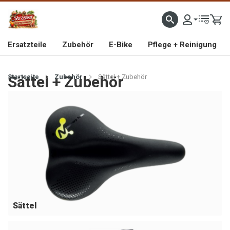
IMPORTEUR VON HOCHWERTIGEN FAHRRAD- UND MOFAERSATZTEILEN SEIT 1993
Ersatzteile
Zubehör
E-Bike
Pflege + Reinigung
Startseite
Sättel + Zubehör
Zubehör
Sättel + Zubehör
Sättel