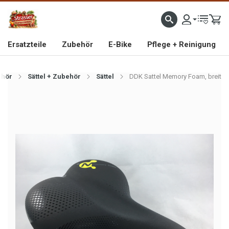
IMPORTEUR VON HOCHWERTIGEN FAHRRAD- UND MOFAERSATZTEILEN SEIT 1993
Ersatzteile
Zubehör
E-Bike
Pflege + Reinigung
ehör
Sättel + Zubehör
Sättel
DDK Sattel Memory Foam, breit