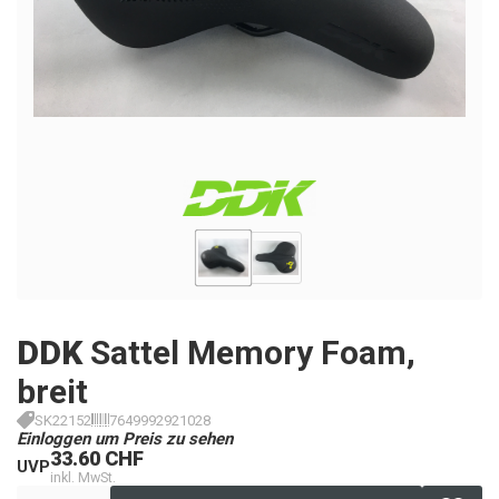
DDK
Sattel Memory Foam,
breit
SK22152
7649992921028
Einloggen um Preis zu sehen
33.60 CHF
UVP
inkl. MwSt.