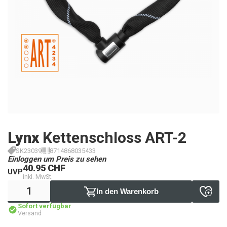
Lynx
Kettenschloss ART-2
SK23039
8714868035433
Einloggen um Preis zu sehen
40.95 CHF
UVP
inkl. MwSt.
In den Warenkorb
Sofort verfügbar
Versand