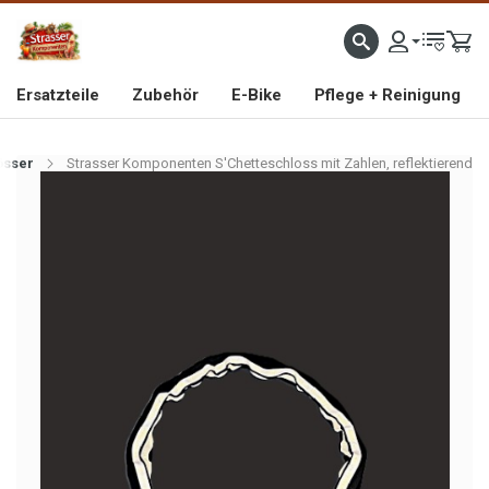
IMPORTEUR VON HOCHWERTIGEN FAHRRAD- UND MOFAERSATZTEILEN SEIT 1993
Ersatzteile
Zubehör
E-Bike
Pflege + Reinigung
össer
Strasser Komponenten S'Chetteschloss mit Zahlen, reflektierend