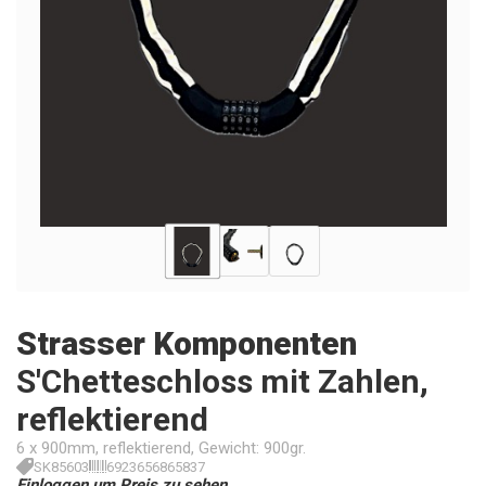
Strasser Komponenten
S'Chetteschloss mit Zahlen,
reflektierend
6 x 900mm, reflektierend, Gewicht: 900gr.
SK85603
6923656865837
Einloggen um Preis zu sehen