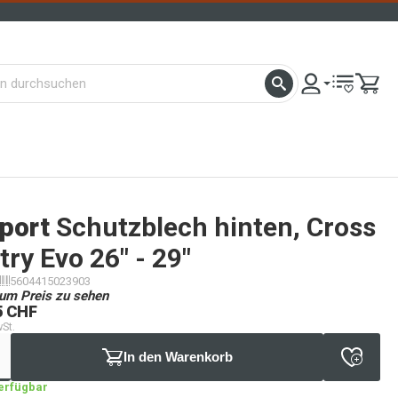
port
Schutzblech hinten, Cross
ry Evo 26" - 29"
5604415023903
um Preis zu sehen
5 CHF
wSt.
In den Warenkorb
verfügbar